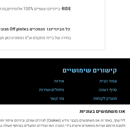
RIDE
- ביינדינגז עשויים 100% אלומיניום,מרופדים בנדיבות ,מדרסים עם זווית של 3 מעלות
כל הבינדינגז הנמכרים בOff piste מגובים באחריות מלאה לכל החיים.
בחירה של ביינד מתקדם וע"פ המפורט כאן תבט
קישורים שימושיים
עמוד הבית
אודות
סניף רעננה
טיפולים ושירות
מועדון לקוחות
צור קשר
תקנת נגישות 35
הצהרת נגישות
אנו משתמשים בעוגיות
מדיניות פרטיות
תקנון ותנאי שימוש
לידיעתך, באתר זה אנו משתמשים בקבצי מיד
ולטובת פרסום ושירות מותאמים אישית בידי החברה ו/או הצדדים הפועלים בשיתוף פעולה עימה