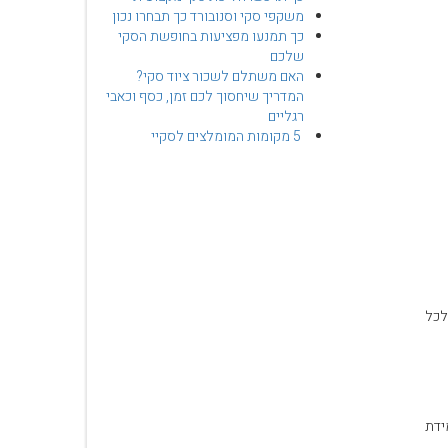
משקפי סקי וסנובורד כך תבחרו נכון
כך תמנעו מפציעות בחופשת הסקי
שלכם
האם משתלם לשכור ציוד סקי?
המדריך שיחסוך לכם זמן, כסף וכאבי
רגליים
5 מקומות המומלצים לסקיי
 כל אפשרויות הכיוון עבור סגנון ורמת הגלישה שלך ,ביינד טוב שורד כמעט לנצח ומגובה באחריות של Offpiste לכל
וון ע"פ מידת