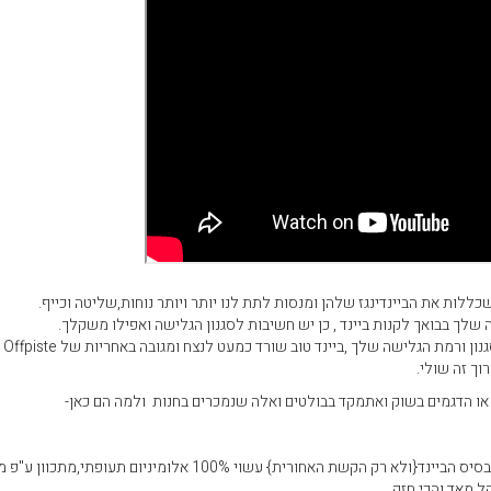
כללות את הביינדינגז שלהן ומנסות לתת לנו יותר ויותר נוחות,שליטה וכייף.
שלך בבואך לקנות ביינד , כן יש חשיבות לסגנון הגלישה ואפילו משקלך.
לביינד טוב יש את
וך זה שולי.
 או הדגמים בשוק ואתמקד בבולטים ואלה שנמכרים בחנות ולמה הם כאן-
-{כל הדגמים}בביינד אלומיניום מלא כל בסיס הביינד{ולא רק הקשת האחורית} עשוי 100% אלומיניום תעופתי,מתכ
ל מאד והכי חזק.