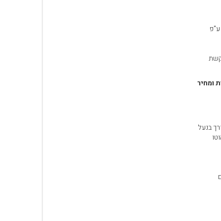
ע"פ
וקשת
 ומחיר
רך בנעל
טו