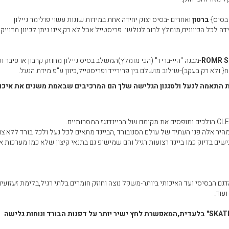
בסיס}
ברטון
ואחרים -בסיס יצוק יחידה אחת במידות שונות עשוי פולימר ניילון
 לכל הכיוונים,מומלץ לרוב לגולשי פריסטייל אבל לא רק,אינו ניתן לכיוון מדוייק 
ROMR S
-מבנה "היי-בריד" (הכי מומלץ)המשלב בסיס ניילון מחוזק קרבון או פיבר 
ת התאמה לנעל ולסגנון הגלישה שלך הם המרכיבים שבאמת משנים את איכות
היר אלה פני העתיד של עולם הסנובורד ,הביינד מתאים לכל נעל ולכל בורד ללא צו
שים בדיוק כמו ביינד רצועות רגיל והם שמישיפ גם בתנאי קיצון שלא כמו מערכות או
גם הבסיסי ועד האיכותי ביותר-משקל נוצה וחוזק חומרים בלתי רגיל,בלימת זעזועים
עוד.
JONES- הביינד עם טכמולוגיית "SKATE TECH" בלעדית,המאפשרת לחץ ישיר יותר על דפנות הבורד ונוחות גלישה