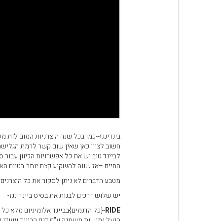
עגלת קניות
בינדינגז--כמו בכל שנה היצרניות המובילות מש
חשוב לציין כאן שאין שום קשר לרמת הגלישה 
החיים –אז שווה להשקיע קצת יותר-בטווח האר
מטבע הדברים לא ניתן לסקור את כל היצרנים
יש שלוש דרכים לבנות את בסיס ביינדינגז-
RIDE
הנעל,גמישות משתנה ע"פ דגם הביינד ויעודו,ק