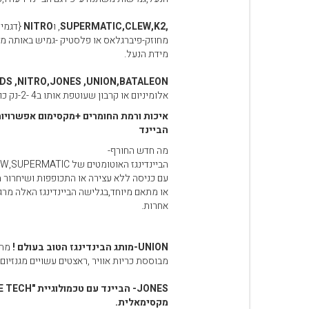
,SUPERMATIC,CLEW,K2
, ו
NITRO
{דגמי 
מחוזק-פיברגלאס או פלסטיק -גמיש באותה מידה
מידת הנעל.
DS ,NITRO,JONES
,UNION,BATALEON
אלומיניום או קרבון שעוטפת אותו ב4 -2-נק כוח{ ולא רק בעקב}-שילוב מושלם בין פרירייד ופריסטייל,כיוון ע"פ מידת הנעל.
איכות ורמת החומרים +מקסימום אפשרויו
הביינד
מה חדש החורף-
הביינדינגז האוטומטים של CLEW,SUPERMATIC הולכים ותופסים את מקומם של הביינדנגז המסרותיים.
עם כניסה ללא עצירה או התכופפות ושיחרור מ
או מתאם מיוחד,בגלישה הביינדינגז האלה מרגי
אחרות.
UNION-מותג הבינדינגז הטוב בעולם !
מהד
מבוססת כריות אוויר ,ראצטים עשויים מגנזיום ו
מקסימאלית.