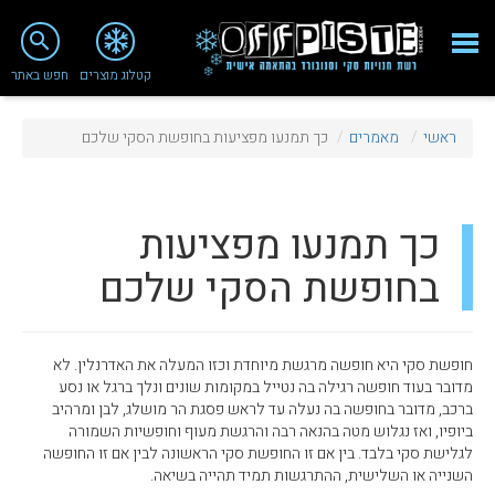
close
search
קטלוג מוצרים
חפש באתר
Fashion 2018
ראשי
מאמרים
כך תמנעו מפציעות בחופשת הסקי שלכם
מי אנחנו
ציוד סנובורד
כך תמנעו מפציעות
ציוד סקי
בחופשת הסקי שלכם
סניף רעננה
מאמרים
חופשת סקי היא חופשה מרגשת מיוחדת וכזו המעלה את האדרנלין. לא
טיפולים ושירות
מדובר בעוד חופשה רגילה בה נטייל במקומות שונים ונלך ברגל או נסע
ברכב, מדובר בחופשה בה נעלה עד לראש פסגת הר מושלג, לבן ומרהיב
מועדון לקוחות
ביופיו, ואז נגלוש מטה בהנאה רבה והרגשת מעוף וחופשיות השמורה
לגלישת סקי בלבד. בין אם זו החופשת סקי הראשונה לבין אם זו החופשה
TeamOPC
השנייה או השלישית, ההתרגשות תמיד תהייה בשיאה.