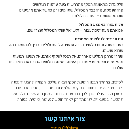
חלק גדול מתאונות הסקי מתרחשות בשל עייפות הגולשים.
קחו הפסקה, נוחו בצד המסלול, שתו מים ורק כאשר אתם מרגישים
שהתאוששתם – המשיכו לגלוש.
אל תעצרו באמצע המסלול
אם אתם מעוניינים לעצור – גלשו אל שולי המסלול ועצרו שם.
היו ערניים לגולשים האחרים
בעת ובעונה אחת גולשים הרבה אנשים על המסלולים וצריך להתחשב במה
שהוא עושים.
שמרו מרחק מגולשים אחרים, אל תנסו לעקוף אותם, אל תעשו תנועות
פתאומיות שיפתיעו אותם וכן הימנעו ממגע בגולשים אחרים או במגלשיים
שלהם.
לסיכום, במהלך תכנון חופשת הסקי הבאה שלכם, הקפידו להצטייד נכונה
ולהבטיח לעצמכם חופשת סקי מושלמת ובטוחה. זכרו, סקי הוא ספורט
מסוכן ולכן יש להיערך לכך בהתאם. חשיבות המיגון היא עליונה ולכן אל
תתפשרו בנושא זה. לנו נותר רק לאחר חופשה נעימה, כייפית ובטוחה!
צור איתנו קשר
Offpiste רעננה