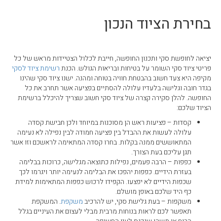
עגלת קניות
בחירת הציוד הנכון
יציאה לחופשת סקי ותכנון החופשה, חייבת לכלול הצטיידות מראש של כל
פריטי ציוד סקי השומר על בטיחות ובריאות הגולש. הכנת
רשימת ציוד לסקי
מקיפה היא צעד חשוב בהבטחת חוויה בטוחה ומהנה. ישנו ציוד סקי שהינו
בגדר חובה וגלישה בלעדיו עלולה להסתיים בפציעה אשר תחרב את כל
החופשה. להלן סקירה קצרה של ציוד סקי חשוב שצריך להיכלל ברשימת
הציוד שלכם:
קסדות – פציעות ראש הן מסוכנות במיוחד ולכן חבישת קסדה
עלולה לעשות את ההבדל בין פציעה חמודה לבין נפילה לא נעימה
המתאוששים ממנה בקלות. בחרו קסדה המתאימה לראשכם וזו אשר
תגן עליכם בעת הצורך.
כפפות – הרבה פעמים, נפילות כתוצאה מגלישה, כרוכות בבלימה
בעזרת הידיים. כפפות יהפכו את הבלימה לנעימה יותר ויגרמו לכך
שכפות הידיים לא יפצעו. הקפידו לרכוש כפפות המתאימות למידת
כף היד שלכם באופן מושלם.
משקפות – בעת גלישת סקי, יש להרכיב
משקפת
. המשקפת
תאפשר לכם לראות בנוחות מרבית מבלי לעצום את העיניים בגלל