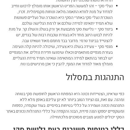
הרוח או משהו שנכנס לעין החשופה.
נעלי סקי – זהו למעשה הפריט הראשון אותו מומלץ לרכוש וחייב
למדוד על מנת לוודא התאמה מלאה ונוחות מקסימלית. זכרו,
השכרת נעלי סקי באתרי הסקי היא השכרה של נעליים פשוטות
שלא תמיד יתאימו למידה שלכם או לרמת הגלישה שלכם.
ביגוד סקי – גלישת סקי מתבצעת אך ורק בשלג והשלג קר. על מנת
להיות לבוש היטב מחד ולא בעזרת שכבות רבות של בגדים, יש
להצטייד בביגוד טרמי. מדובר בבד מחמם מאוד ושאינו עבה.
מגפי סקי – צעידה בשלג היא צעידה, שיכולה להיות קלה ונעימה
בעזרת מגפיים מותאמים וכאלו שימנעו חדירת נוזלים. את המגפיים
יש לבחור בהתאם למידה המתאימה שאינה תמיד מידת הנעליים.
מומלץ מאוד למדוד את המגף, להבין כי אכן מרגישים בו נוח.
התנהגות במסלול
כפי שראינו, הצטיידות נכונה היא המפתח הראשון לחופשת סקי בטוחה
ומהנה. עם זאת, גם הציוד הטוב ביותר לא יגן עליכם באופן מלא ללא
התנהגות נכונה ושמירה על כללי בטיחות בסיסיים. בעוד שקסדה, כפפות
ומשקפיים יספקו הגנה פיזית, הבנה והקפדה על כללי התנהלות נכונים באתר
הסקי יכולים למנוע מצבים מסוכנים מלכתחילה.
כללי בטיחות חשובים בעת גלישת סקי