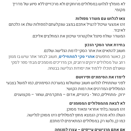
לא מומלץ לגלוש במסלולים מרוחקים ולא מרכזיים ללא סיוע של מדריך
מקומי.
צאו לגלוש עם משדר מפולות
זהו אמצעי שיכול להציל אתכם במצב שנקלעתם למפולות שלג או הלכתם
לאיבוד.
המשדר שולח סיגנל אלקטרוני שיכוון את המחלצים אליכם.
בחירת אתר הסקי הנכון
חשוב להתאים את אתר הסקי לרמת הגלישה שלכם.
כן, כאשר מחפשים
אתרי סקי למתחילים
, חשוב לבחור אתר שיש בו מגוון
רחב של מסלולים ירוקים ורחבים, וכן מדריכים מוסמכים מבתי ספר לסקי
שאצלם תוכלו ללמוד את יסודות הגלישה בבטחה.
לימדו את הסימונים ופירושם
לפני שתתחילו לגלוש חשוב שתשלטו במערכת הסימונים, כמו למשל בצבעי
המסלולים המדרגים את רמות הקושי:
ירוק -מתחילים, כחול - בינוניים, אדום – מתקדמים, שחור – מקצוענים.
לא לצאת מהמסלולים המסומנים
זהו מעשה בלתי אחראי ומאוד מסוכן.
השלג הלא מהודק הנמצא מחוץ למסלולים הינו מסוכן לגלישה.
כמו כן, גלשו רק במסלולים המתאימים לרמתכם.
אם אתם מרגישים עייפים – עצרו למנוחה