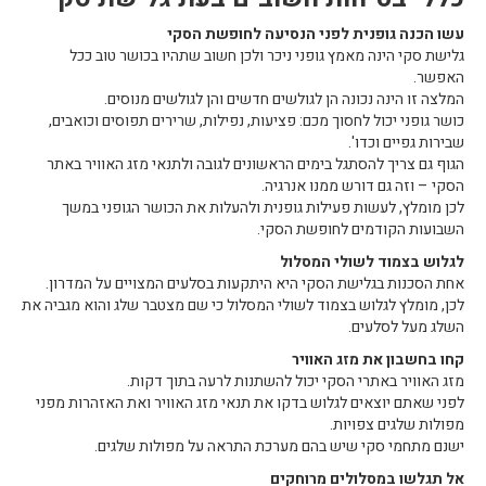
עשו הכנה גופנית לפני הנסיעה לחופשת הסקי
גלישת סקי הינה מאמץ גופני ניכר ולכן חשוב שתהיו בכושר טוב ככל
האפשר.
המלצה זו הינה נכונה הן לגולשים חדשים והן לגולשים מנוסים.
כושר גופני יכול לחסוך מכם: פציעות, נפילות, שרירים תפוסים וכואבים,
שבירות גפיים וכדו'.
הגוף גם צריך להסתגל בימים הראשונים לגובה ולתנאי מזג האוויר באתר
הסקי – וזה גם דורש ממנו אנרגיה.
לכן מומלץ, לעשות פעילות גופנית ולהעלות את הכושר הגופני במשך
השבועות הקודמים לחופשת הסקי.
לגלוש בצמוד לשולי המסלול
אחת הסכנות בגלישת הסקי היא היתקעות בסלעים המצויים על המדרון.
לכן, מומלץ לגלוש בצמוד לשולי המסלול כי שם מצטבר שלג והוא מגביה את
השלג מעל לסלעים.
קחו בחשבון את מזג האוויר
מזג האוויר באתרי הסקי יכול להשתנות לרעה בתוך דקות.
לפני שאתם יוצאים לגלוש בדקו את תנאי מזג האוויר ואת האזהרות מפני
מפולות שלגים צפויות.
ישנם מתחמי סקי שיש בהם מערכת התראה על מפולות שלגים.
אל תגלשו במסלולים מרוחקים