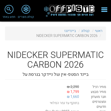
close
search
קטלוג מוצרים
חפש באתר
Fashion 2018
ראשי
קטלוג
ביינדינגז
מי אנחנו
NIDECKER SUPERMATIC CARBON 2026
ציוד סנובורד
NIDECKER
SUPERMATIC
ציוד סקי
CARBON 2026
סניף רעננה
ביינד הסטפ-אין של ניידקר בגרסת על
מאמרים
טיפולים ושירות
מחיר רגיל
2,290 ₪
מחיר מבצע
1,799 ₪
מועדון לקוחות
חבר מועדון
1,660 ₪
ומצטרפים
בתוקף עד גמר המלאי
TeamOPC
חדשים