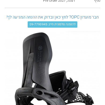
סניף
רעננה, Pre Order 2027
עגלת קניות
חבר מועדון OPC? לחץ כאן ובדוק את ההנחה המגיעה לך!
להזמנה טלפונית חייג: 09-7793945