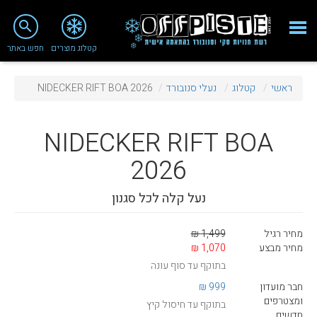
close
search
קטלוג מוצרים
חפש באתר
Fashion 2018
ראשי
קטלוג
נעלי סנובורד
NIDECKER RIFT BOA 2026
מי אנחנו
ציוד סנובורד
NIDECKER
RIFT BOA
ציוד סקי
2026
סניף רעננה
נעל קלה לכל סגנון
מאמרים
מחיר רגיל
1,499 ₪
טיפולים ושירות
מחיר מבצע
1,070 ₪
בתוקף עד סוף עונה
מועדון לקוחות
חבר מועדון
999 ₪
TeamOPC
ומצטרפים
בתוקף עד חיסול קיץ
חדשים