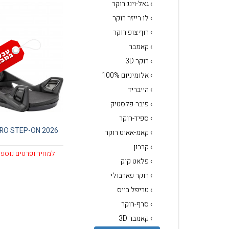
› גאל-וינג רוקר
› לו רייזר רוקר
› רוף צופ רוקר
› קאמבר
› רוקר 3D
› אלומיניום 100%
› הייבריד
› פיבר-פלסטיק
› ספיד-רוקר
TRO STEP-ON 2026
› קאמ-אאוט רוקר
› קרבון
למחיר ופרטים נוספי
› פלאט קיק
› רוקר פארבולי
› טריפל בייס
› סרף-רוקר
› קאמבר 3D