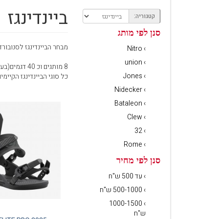
ביינדינגז
עגלת קניות
קטגוריה:
סנן לפי מותג
מבחר הביינדינגז לסנובורד
› Nitro
› union
8 מותגים וכ 40 דגמים(בעונה) כולל STEP-ON,CLEW STEP-IN,SUPERMATIC,FASE ,-UNION.
› Jones
כל סוגי הביינדינגז הקיימ
› Nidecker
› Bataleon
› Clew
› 32
› Rome
סנן לפי מחיר
› עד 500 ש"ח
› 500-1000 ש"ח
› 1000-1500
ש"ח