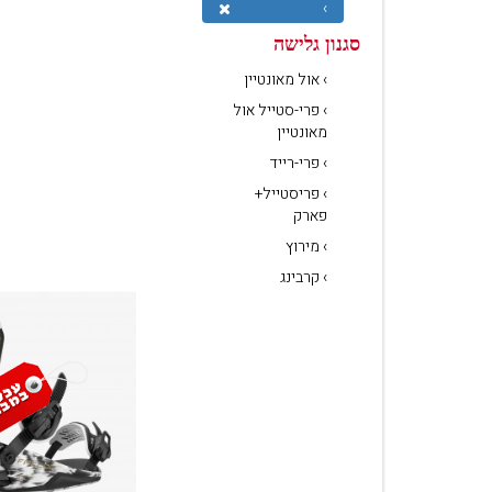
›
סגנון גלישה
› אול מאונטיין
› פרי-סטייל אול
מאונטיין
› פרי-רייד
› פריסטייל+
פארק
› מירוץ
› קרבינג