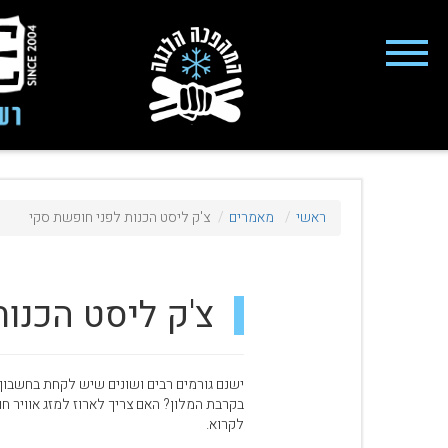
close
Fashion 2018
מי אנחנו
ציוד סנובורד
ראשי
מאמרים
צ'ק ליסט הכנות לפני חופשת סקי
ציוד סקי
סניף רעננה
צ'ק ליסט הכנו
מאמרים
טיפולים ושירות
ישנם גורמים רבים ושונים שיש לקחת בחשבון 
מועדון לקוחות
בקרבת המלון? האם צריך לארוז למזג אוויר חו
לקרוא.
TeamOPC