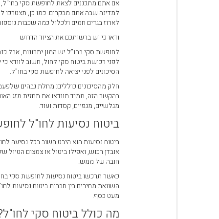
אם אתם מתכננים לצאת לחופשת סקי בחו"ל, י
עגלת קניות
למדינה שבה אתם מבקרים. כמו כן, תצטרכו לר
לארוז בגדים חמים ולכלול כמה שכבות נוספות
ודאו כי יש ברשותכם את הציוד הדרוש
לחופשת סקי בחו"ל יש המון יתרונות, אבל כנ
לפני רכישת ביטוח סקי לחול, חשוב לוודא כי
הסיכונים לפני יציאה לחופשת סקי בחו"ל.
חלק מהסיכונים כוללים: מחלת גבהים שלפעמים 
בהקשר הזה, תמיד תוודאו את תחזית מזג האוו
מגלשיים, מגפיים, קסדות ועוד.
ביטוח נסיעות לחו"ל לחופ
ביטוח נסיעות הוא היבט חשוב בכל נסיעה לחו"ל
אובדן רכוש, ואפילו ביטול או צמצום הטיול ש
חובה של ממש.
כאשר תרכשו ביטוח נסיעות לחופשת סקי בחו"ל
מעט כסף.
מה כולל ביטוח סקי לחו"ל?