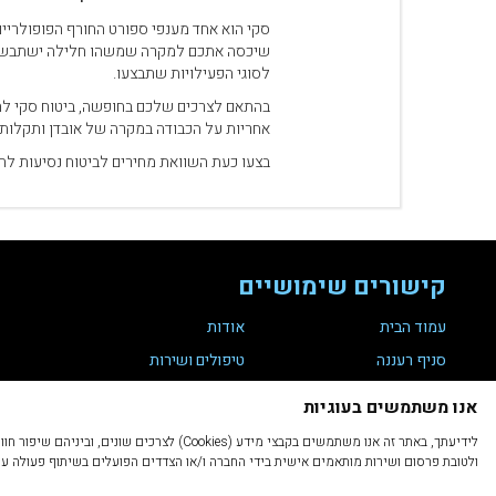
סקי הוא אחד מענפי ספורט החורף הפופולריים
שיכסה אתכם למקרה שמשהו חלילה ישתבש. בסו
לסוגי הפעילויות שתבצעו.
בהתאם לצרכים שלכם בחופשה, ביטוח סקי לחו"ל 
אחריות על הכבודה במקרה של אובדן ותקלות
בצעו כעת השוואת מחירים לביטוח נסיעות לחו
קישורים שימושיים
עמוד הבית
אודות
סניף רעננה
טיפולים ושירות
מועדון לקוחות
צור קשר
אנו משתמשים בעוגיות
תקנת נגישות 35
הצהרת נגישות
לידיעתך, באתר זה אנו משתמשים בקבצי מיד
מדיניות פרטיות
תקנון ותנאי שימוש
ולטובת פרסום ושירות מותאמים אישית בידי החברה ו/או הצדדים הפועלים בשיתוף פעולה עימה