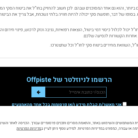
 ביותר, והוא גם אחד המסוכנים שבהם. לכן חשוב להחזיק בחו"ל את ביטוח הסקי המ
פו של דבר, חופשת סקי יכולה להיות חוויה בלתי נשכחת, אבל צריך את הביטוח 
יכול לכלול כיסוי דמי ביטול, הוצאות רפואיות, גניבה ונזק לרכוש, פינוי חירום וה
 אחרות הקשורות לנסיעה שלכם.
"ל, השוואת מחירים ביטוח סקי לחו"ל וכל שתצטרכו.
הרשמו לניוזלטר של Offpiste
אני מאשר/ת קבלת מידע ו/או פרסומות בכל אחד מהאמצעים
שהזנתי לעיל
ע (Cookies) לצרכים שונים, וביניהם שיפור חווית המשתמשים והשימוש באתר, והתאמת מסרים ותכנים פרסומיים עבור
 או עבורה, כמפורט במדיניות הפרטיות. למידע נוסף ניתן לעיין ב
מדיניות הפרטיות