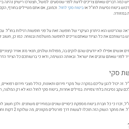
ש כמה דברים שאתם צריכים לדעת לפני שנוסעים. למשל, תצטרכו רישיון נהיגה בינ
כוש ביטוח נסיעות לחו"ל או
ביטוח סקי לחול
. וכמובן, אם אתם מטיילים בחורף, הקפי
 במזוודה.
ראה שהריגוש הוא היתרון העיקרי של חופשה זאת על פני חופשות רגילות בחו”ל. עם 
 יש ברשותכם את כל הציוד שאתם צריכים לחופשה מושלמת ובטוחה. כמו כן, חשוב ל
אנשים אפילו לא יודעים שהם לוקים בה, מפולות שלגים, תנאי מזג אוויר קיצוניים ו
יר לפני שאתם עוזבים את ישראל. ובאותה הנשימה, ודאו כי ברשותכם כל הציוד הדרו
שת סקי
. זה יכול להגן עליכם במקרה של מקרי חירום ותאונות, כולל מצבי חירום רפואיים, ג
לכם עקב נסיבות בלתי צפויות. במילים אחרות, ביטוח סקי לחול הוא לא רק המלצה, ה
, זכרו כי כל חברת ביטוח מספקת כיסויים שונים ובמחירים משתנים. ולכן חשוב לע
השוואת מחירים בין חברות ביטוח נסיעות לחו"ל. את מחקר השוק הזה תוכלו ל