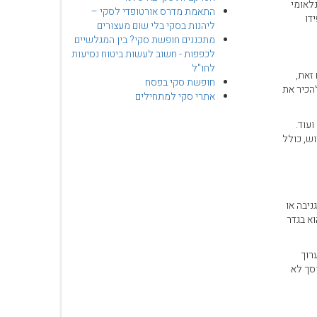
לאומי
התאמת מדרס אורטופדי לסקי –
דו
ליהנות בסקי בלי שום מעצורים
מתכננים חופשת סקי? בין המגלשיים
לכפפות - חשוב לעשות ביטוח נסיעות
לחו"ל
זאת,
חופשת סקי בפסח
הכיר את
אתרי סקי למתחילים
עוד.
ש, כולל
ניבה או
וא בגדר
רוך
עשות דרך פורטלים מקוונים, מה שלוקח 2 דקות וחוסך לא