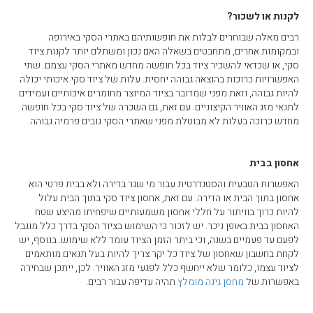
עגלת קניות
לקנות או לשכור?
רבים מאלה שבוחרים לבלות את חופשותיהם באתרי הסקי באירופה
ובמקומות אחרים, מתחבטים בשאלה האם נכון ומשתלם יותר לקנות ציוד
סקי, או שכדאי להשכיר ציוד בכל חופשה מחדש מאתרי הסקי עצמם. שתי
האפשרויות כרוכות בהוצאה גבוהה יחסית. עלות של ציוד סקי איכותי יכולה
להיות גבוהה, וזאת מפני שמדובר בציוד המיוצר מחומרים איכותיים ועמידים
לתנאי מזג האוויר הקיצוניים. עם זאת, גם השכרה של ציוד סקי בכל חופשה
מחדש כרוכה בעלות לא מבוטלת מפני שאתרי הסקי גובים פרמיה גבוהה.
אחסון בבית
האפשרות הטבעית והסטנדרטית עבור מי שגר בדירה ולא בבית פרטי הוא
אחסון בתוך הבית או הדירה. עם זאת, אחסון ציוד סקי בתוך הבית עלול
להיות כרוך בוויתור על חללי אחסון משמעותיים שיפחיתו מהיצע שטח
האחסון בבית באופן ניכר. יש לזכור כי השימוש בציוד הסקי בדרך כלל מוגבל
לפעם עד פעמיים בשנה, וכי ביתר הזמן הציוד עומד ללא שימוש. בנוסף, יש
לקחת בחשבון שאחסון של ציוד כל יקר צריך להיות בעל תנאים מותאמים
לציוד עצמו, כלומר שלא ייחשף כלל לפגעי מזג האוויר. לכן, ייתכן שבחירה
באפשרות של
מחסן גינה מומלץ
תהיה עדיפה עבור רבים.