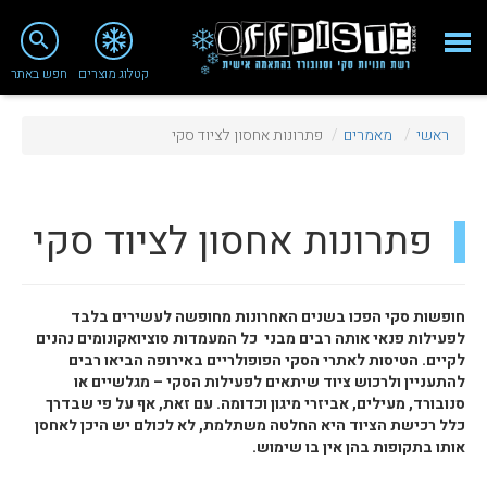
close
search
קטלוג מוצרים
חפש באתר
Fashion 2018
ראשי
מאמרים
פתרונות אחסון לציוד סקי
מי אנחנו
ציוד סנובורד
פתרונות אחסון לציוד סקי
ציוד סקי
סניף רעננה
חופשות סקי הפכו בשנים האחרונות מחופשה לעשירים בלבד
מאמרים
לפעילות פנאי אותה רבים מבני כל המעמדות סוציואקונומים נהנים
לקיים. הטיסות לאתרי הסקי הפופולריים באירופה הביאו רבים
טיפולים ושירות
להתעניין ולרכוש ציוד שיתאים לפעילות הסקי – מגלשיים או
סנובורד, מעילים, אביזרי מיגון וכדומה. עם זאת, אף על פי שבדרך
מועדון לקוחות
כלל רכישת הציוד היא החלטה משתלמת, לא לכולם יש היכן לאחסן
אותו בתקופות בהן אין בו שימוש.
TeamOPC