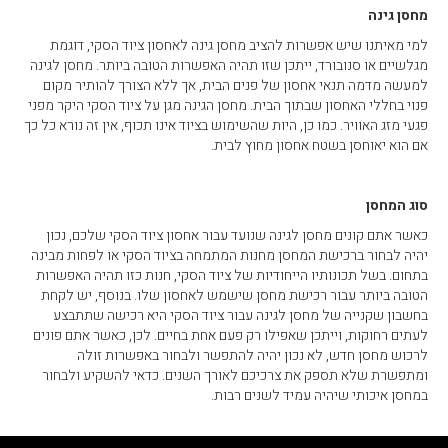
מחסן גינה
למי מאיתנו שיש אפשרות להציב מחסן גינה לאחסון ציוד הסקי, דוגמת
מגלשיים או סנובורד, ייתכן שזו תהיה האפשרות הטובה ביותר. מחסן לגינה
למעשה מדמה תנאי אחסון של פנים הבית, אך ללא הצורך להותיר מקום
פנוי בחללי האחסון שבתוך הבית. מחסן הגינה מגן על ציוד הסקי היקר מפני
פגעי מזג האוויר. כמו כן, היות שהשימוש בציוד אינו תכוף, אין זה נורא כל כך
אם הוא יאוחסן בשטח אחסון מחוץ לבית.
סוג המחסן
כאשר אתם קונים מחסן לגינה שנועד עבור אחסון ציוד הסקי שלכם, נכון
יהיה לבחור ברכישת המחסן מחנות המתמחה בציוד הסקי או לפחות מבינה
בתחום. בשל תכונותיו הייחודיות של ציוד הסקי, חנות כזו תהיה האפשרות
הטובה ביותר עבור רכישת מחסן שישמש לאחסון שלו. בנוסף, יש לקחת
בחשבון שקנייה של מחסן לגינה עבור ציוד הסקי היא רכישה שתתבצע
לעתים רחוקות, וייתכן שאפילו רק פעם אחת בחיים. לכן, כאשר אתם פונים
לרכוש מחסן חדש, לא נכון יהיה להתפשר ולבחור באפשרות זולה
ומתפשרת שלא תספק את צרכיכם לאורך השנים. כדאי להשקיע ולבחור
במחסן איכותי שיהיה עמיד לשנים רבות.