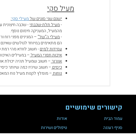
מעיל סקי
ישנם שני סוגים של
מעילי סקי
:
-
מעיל תלת-שכבתי
- שכבה חיצונית ע
מהמעיל, המעניקה חימום נוסף.
-
מעילי ה"של"
– המגינים מפני רוח ור
הם מתאימים במיוחד לגולשים שאינם ס
עמידות למים
- חשוב לוודא מהי רמת 
איכות תפרי המעיל
– במעילים האיכות
אוורור
– חשוב שמעיל תהיה יכולת אוורו
כיסים
– חשוב שיהיו כמה שיותר כיסים 
נוחות
– מומלץ לקנות מעיל נוח המאפ
קישורים שימושיים
עמוד הבית
אודות
סניף רעננה
טיפולים ושירות