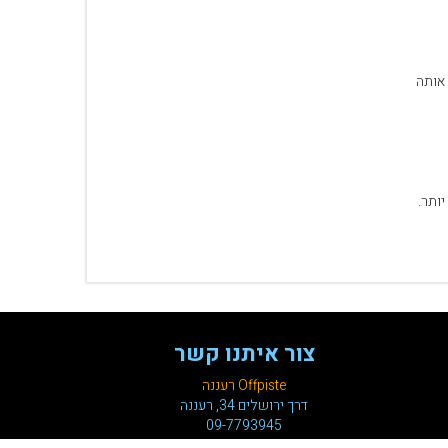
אותה
ותר.
צור איתנו קשר
Offpiste רעננה
דרך ירושלים 34, רעננה
09-7793945