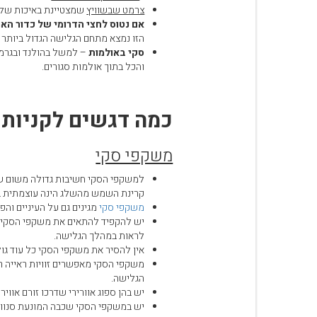
צרמט שבשוויץ
שמצטיינת באיכות שלג מעולה בעונת
אם נטוס לחצי הדרומי של כדור הארץ
הזו נמצא מתחם הגלישה הגדול ביותר בדרום אמריקה, שב
סקי באולמות
– למשל בהולנד ובגרמנ
והכל בתוך אולמות סגורים.
כמה דגשים לקניות 
משקפי סקי
למשקפי הסקי חשיבות גדולה משום שהם מ
קרינת השמש מהשלג הינה עוצמתית ביו
משקפי סקי
מגינים גם על העיניים והפ
יש להקפיד להתאים את משקפי הסקי בצ
לראות במהלך הגלישה.
אין להסיר את משקפי הסקי כל עוד גו
משקפי הסקי מאפשרים זוויות ראייה 
הגלישה.
יש בהן ספוג אוורירי שדרכו זורם אוויר 
יש במשקפי הסקי שכבה המונעת סנוור