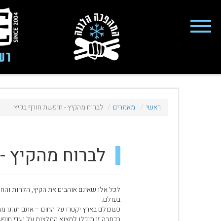
close
Fashion 2018
מי אנחנו
ציוד סנובורד
ראשי
מאמרים
לברוח מהקיץ - חופשת חורף בקיץ
ציוד סקי
סניף רעננה
לברוח מהקיץ -
מאמרים
טיפולים ושירות
לכל אלו שאינם אוהבים את הקיץ, הלחות והחו
מועדון לקוחות
בעולם.
כשכולם בארץ יקטרו על החום – אתם תהנו ממז
TeamOPC
בכתבה זו תוכלו למצוא המלצות על יעדי חופ