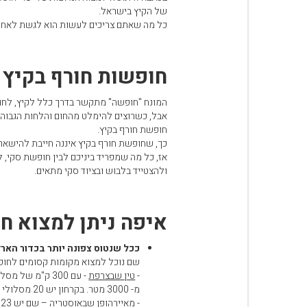
של הקיץ בישראל.
עגלת קניות
כל מה שאתם צריכים לעשות הוא לגשת לאחת מחנויות הסקי של רשת E
חופשות חורף בקיץ –
המונח "חופשה" מתקשר בדרך כלל לקיץ, לחום
אבל, כשרוצים להימלט מהחום והלחות הגבוהי
חופשת חורף בקיץ.
כך, שחופשת חורף בקיץ איננה חייבת להישאר 
אז, כל מה שמפריד ביניכם לבין חופשת סקי
ולהצטייד בלבוש ובציוד סקי מתאים.
איפה ניתן למצוא חו
ככל שנטוס צפונה יותר בכדור הארץ
שם נוכל למצוא מקומות קסומים לחופש
-
טין שבצרפת
מ- 3000 מטר. בקרחון יש 20 מסלולי גלישה בדרגות קושי שונות.
-
מאיירהופן שבאוסטריה
– שם יש 23 ק"מ של מסלולי גלישה וכן פארק מיוחד לגולשי פריסטייל עם שלל מתקנים.