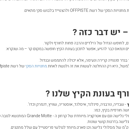
OFFPIST ולהצטייד בלבוש סקי מתאים.
 יש דבר כזה ?
, לחופש הגדול של הילדים והרבה פחות לחורף ולקור.
ם ונמאס כבר להזיע, אפשר לתכנן בעונת הקיץ חופשה במקום קר – מה שנקרא:
בגדר פנטזיה קרירה ונעימה, אלא יכולה להתממש ובגדול.
, למשל, היא רק ההחלטה לעשות את זה ולגשת לאחת
מחנויות הסקי
של רשת iste
רף בעונת הקיץ שלנו ?
- שבדיה, נורבגיה, פינלנד, איסלנד, אוסטריה, שוויץ, דנמרק וכדו'.
ה חורפית בקיץ, כמו:
- עם 300 ק"מ של מסלולי גלישה וגם עם אטרקציה מיוחדת של קרחון ה - tte