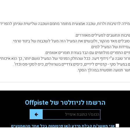
מידה לרטיבות ולרוח, שכבה אמצעית מחומר מחמם ושכבה שלישית שניתן להפריד 
טיבות ונחשבים למעילים מאווררים.
ובלים מאד מהקור, ולובשים את המעיל הזה מעל לשכבות של ביגוד טרמי.
עמידות של המעיל למים.
יים התפרים מולחמים עם הבד בעזרת חומרים אטומים.
ר טובה ע"י נידוף זיעה. ככל שהחלק הפנימי של המעיל נושם יותר, כך הוא איכותי י
במעיל סקי - קדמיים לידיים, כיסים צדדיים בשרוולים, כיס לסקי-פס וכדו'.
שר תנועה חופשית במהלך הסקי.
הרשמו לניוזלטר של Offpiste
אני מאשר/ת קבלת מידע ו/או פרסומות בכל אחד מהאמצעים