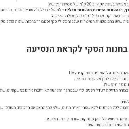
 הקיץ וכ-20 ק"מ של מסלולי גלישה.
, בו העונות הפוכות מהעונות אצלינו -
למשל לברילוצ'ה שבארגנטינה, שם סמו
ו 120 ק"מ של מסלולי גלישה.
יה שיש בהם מכונות המייצרות שלג ומסלולי סקי וסנובורד ברמות שונות כולל מק
בחנות הסקי לקראת הנסיעה
גינים על העיניים מפני קרינה UV .
תר ועלינו להגן על עצמינו מפניה.
נים מרוח ומשלג.
ורה מדויקת לגודל הפנים, כדי שבמהלך הגלישה לא ייווצרו אדים במשקפיים, שיפ
לשים.
רחבות לכל הכיוונים ללא שטחי ראייה מתים, שלא כמו המצב אם מרכיבים משקפי 
פנימה והחוצה ולכן הן מעניקות אוורור לעיניים ולפנים.
 מהשלג ומרככת את האור.