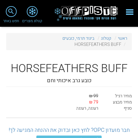
close
search
קטלוג מוצרים
חפש באתר
Fashion 2018
ראשי
קטלוג
ביגוד תרמי, כובעים
מי אנחנו
HORSEFEATHERS BUFF
ציוד סנובורד
HORSEFEATHERS
BUFF
ציוד סקי
כובע גרב איכותי וחם
סניף רעננה
מאמרים
מחיר רגיל
99 ₪
מחיר מבצע
79 ₪
טיפולים ושירות
סניף
רעננה, רעננה
מועדון לקוחות
חבר מועדון OPC? לחץ כאן ובדוק את ההנחה המגיעה לך!
TeamOPC