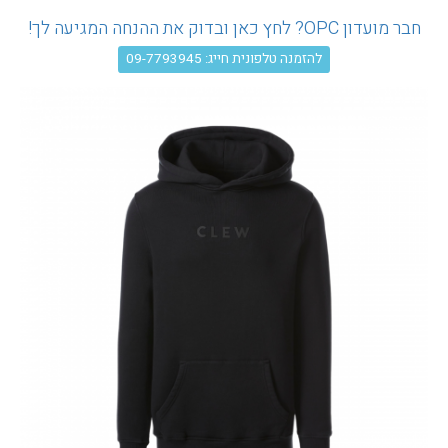
עגלת קניות
חבר מועדון OPC? לחץ כאן ובדוק את ההנחה המגיעה לך!
להזמנה טלפונית חייג: 09-7793945