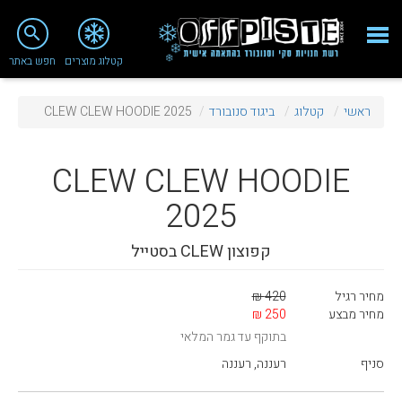
close
search
קטלוג מוצרים
חפש באתר
Fashion 2018
ראשי
קטלוג
ביגוד סנובורד
CLEW CLEW HOODIE 2025
מי אנחנו
ציוד סנובורד
CLEW
CLEW HOODIE
ציוד סקי
2025
סניף רעננה
קפוצון CLEW בסטייל
מאמרים
מחיר רגיל
420 ₪
טיפולים ושירות
מחיר מבצע
250 ₪
בתוקף עד גמר המלאי
מועדון לקוחות
סניף
רעננה, רעננה
TeamOPC