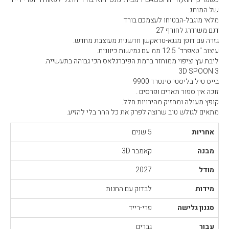
של המותג.
מלאי מוגבל-הבטיחו לעצמכם בורד
דגם משודרג לחורף 27
גזרה עם דופן מגנא-טראקשן חדשנית מעוצבת מחדש.
עיצוב "טאפרד" 12.5 ממ עם גמישות כיוונית.
ליבת עץ וציפוי ממוחזר ברמת הפיברגלאס הכי גבוהה בתעשייה.
3D SPOON 3
בייס טיל בליסטי סינטרד 9900
זוכה אין ספור תארים ופרסים .
קופץ מעולה ומחזיק מהירויות חלל.
מתאים לגולש טוב שרוצה לפרק את כל ההר בלי להזיע.
אחריות
5 שנים
מבנה
קאמבר 3D
מודל
2027
מידות
לבדוק עם החנות
סגנון גלישה
פרי-רייד
עבור
גברים