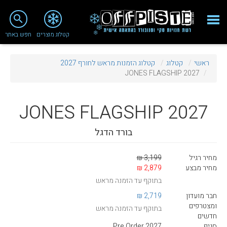
close
search
קטלוג מוצרים
חפש באתר
Fashion 2018
ראשי
קטלוג
קטלוג הזמנות מראש לחורף 2027
מי אנחנו
JONES FLAGSHIP 2027
ציוד סנובורד
JONES
FLAGSHIP 2027
ציוד סקי
בורד הדגל
סניף רעננה
מאמרים
מחיר רגיל
3,199 ₪
מחיר מבצע
2,879 ₪
טיפולים ושירות
בתוקף עד הזמנה מראש
מועדון לקוחות
חבר מועדון
2,719 ₪
ומצטרפים
בתוקף עד הזמנה מראש
TeamOPC
חדשים
סניף
Pre Order 2027