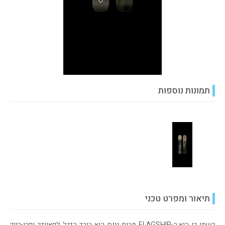
תמונות נוספות
תיאור ומפרט טכני
כשמו כן הוא,ה-FLAGSHIP מבית גונס הוא בורד הדגל לפאוודר ופרי-רייד