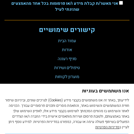
אני מאשר/ת קבלת מידע ו/או פרסומות בכל אחד מהאמצעים
שהזנתי לעיל
קישורים שימושיים
עמוד הבית
אודות
סניף רעננה
טיפולים ושירות
מועדון לקוחות
צור קשר
אנו משתמשים בעוגיות
תקנת נגישות 35
לידיעתך, באתר זה אנו משתמשים בקבצי מידע (Cookies) לצרכים שונים, וביניהם שיפור
הצהרת נגישות
חווית המשתמשים והשימוש באתר, והתאמת מסרים ותכנים פרסומיים עבורך. הכניסה
לאתר והשימוש בו מהווים הסכמתך לשימוש בקבצי מידע אלו, לאפיון השימוש שלך
מדיניות פרטיות
באתר באמצעותם, ולטובת פרסום ושירות מותאמים אישית בידי החברה ו/או הצדדים
תקנון ותנאי שימוש
הפועלים בשיתוף פעולה עימה או עבורה, כמפורט במדיניות הפרטיות. למידע נוסף ניתן
לעיין ב
מדיניות הפרטיות