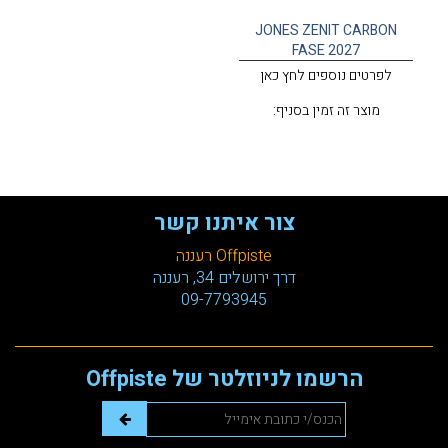
JONES ZENIT CARBON
FASE 2027
לפרטים נוספים לחץ כאן
מוצר זה זמין בסניף:
צור איתנו קשר
Offpiste רעננה
דרך ירושלים 34, רעננה
09-7793945
הרשמו לניוזלטר של Offpiste