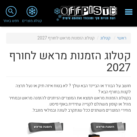
close
search
קטלוג מוצרים
חפש באתר
Fashion 2018
ראשי
קטלוג
קטלוג הזמנות מראש לחורף 2027
מי אנחנו
קטלוג הזמנות מראש לחורף
ציוד סנובורד
2027
ציוד סקי
סניף רעננה
חושב על הבורד או הביינד הבא שלך ? לא בטוח איזה תיק או נעל תרצה
לקנות בחורף הבא ?
מאמרים
בקטלוג הזמנות מראש תמצא את המוצרים הניתנים להזמנה מראש ובמחיר
מוזל או קופון משתלם לקנייה עתידית באוף פיסט.
טיפולים ושירות
מחירי המוצרים משתנים ככל שנתקרב לעונה ובמלאי מוגבל.
מועדון לקוחות
TeamOPC