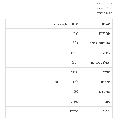
לייקרות לכף היד.
חגורת שלג
מלא כיסים.
אבזור
איוורורים,כובע,ועוד
אחריות
יצרן
אטימות למים
20k
גזרה
רגילה
יכולת נשימה
20k
מודל
2026
מידות
לבדוק עם החנות
ממברנה
20K
סוג
מעיל
עבור
גברים