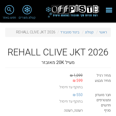
close
search
קטלוג מוצרים
חפש באתר
Fashion 2018
ראשי
קטלוג
ביגוד סנובורד
REHALL CLIVE JKT 2026
מי אנחנו
ציוד סנובורד
REHALL
CLIVE JKT 2026
ציוד סקי
מעיל 20K מאובזר
סניף רעננה
מחיר רגיל
1,099 ₪
מאמרים
מחיר מבצע
599 ₪
בתוקף עד חיסול
טיפולים ושירות
חבר מועדון
550 ₪
מועדון לקוחות
ומצטרפים
בתוקף עד חיסול
חדשים
TeamOPC
סניף
רעננה, רעננה