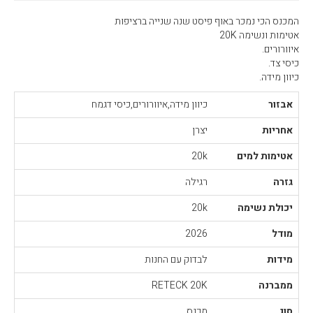
המכנס הכי נמכר באוף פיסט שנה שנייה ברציפות
אטימות ונשימה 20K
איוורורים.
כיסי צד.
כיוון מידה.
אבזור
כיוון מידה,איוורורים,כיסי דגמח
אחריות
יצרן
אטימות למים
20k
גזרה
רגילה
יכולת נשימה
20k
מודל
2026
מידות
לבדוק עם החנות
ממברנה
RETECK 20K
סוג
מכנס