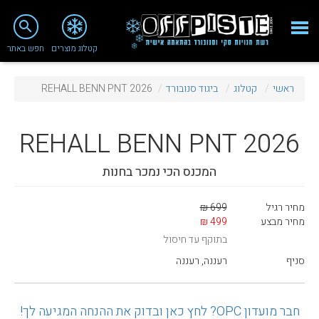
close
search
קטלוג מוצרים
חפש באתר
Fashion 2018
ראשי
קטלוג
ביגוד סנובורד
REHALL BENN PNT 2026
מי אנחנו
ציוד סנובורד
REHALL
BENN PNT 2026
ציוד סקי
המכנס הכי נמכר בחנות
סניף רעננה
מחיר רגיל
699 ₪
מאמרים
מחיר מבצע
499 ₪
בתוקף עד חיסול
טיפולים ושירות
סניף
רעננה, רעננה
מועדון לקוחות
TeamOPC
חבר מועדון OPC? לחץ כאן ובדוק את ההנחה המגיעה לך!