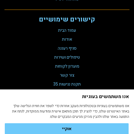
קישורים שימושיים
עמוד הבית
אודות
סניף רעננה
טיפולים ושירות
מועדון לקוחות
צור קשר
תקנת נגישות 35
הצהרת נגישות
אנו משתמשים בעוגיות
מדיניות פרטיות
אנו משתמשים בעוגיות ובטכנולוגיות מעקב אחרות כדי לשפר את חווית הגלישה שלך
תקנון ותנאי שימוש
באתר האינטרנט שלנו, כדי להציג לך תוכן מותאם אישית ומודעות ממוקדות, לנתח את
התנועה באתר שלנו ולהבין מהיכן מגיעים המבקרים שלנו.
אוקיי
Developed by Ron Zilca