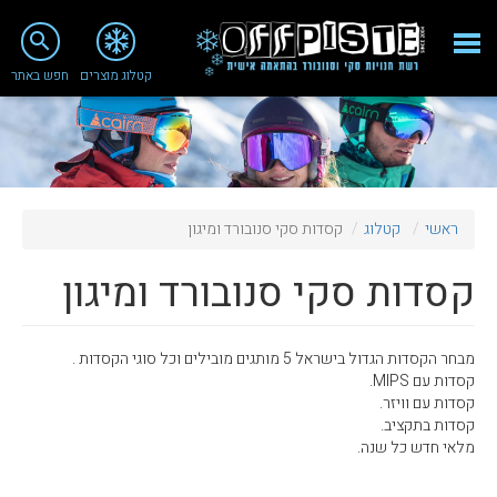
close
search
קטלוג מוצרים
חפש באתר
Fashion 2018
מי אנחנו
ציוד סנובורד
ראשי
קטלוג
קסדות סקי סנובורד ומיגון
ציוד סקי
קסדות סקי סנובורד ומיגון
סניף רעננה
מאמרים
מבחר הקסדות הגדול בישראל 5 מותגים מובילים וכל סוגי הקסדות .
טיפולים ושירות
קסדות עם MIPS.
קסדות עם וויזר.
מועדון לקוחות
קסדות בתקציב.
מלאי חדש כל שנה.
TeamOPC