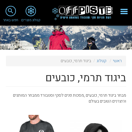
close
search
קטלוג מוצרים
חפש באתר
Fashion 2018
מי אנחנו
ציוד סנובורד
ראשי
קטלוג
ביגוד תרמי, כובעים
ציוד סקי
ביגוד תרמי, כובעים
סניף רעננה
מאמרים
מבחר ביגוד תרמי, כובעים ,מסכות פנים לסקי וסנובורד ממבחר המותגים
טיפולים ושירות
והיצרנים הטובים בעולם
מועדון לקוחות
TeamOPC