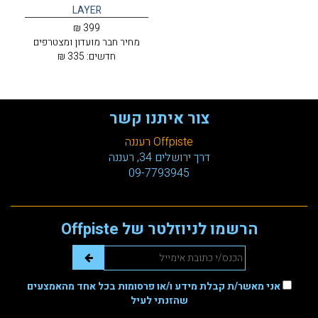
LAYER
399 ₪
מחיר חבר מועדון ומצטרפים
חדשים:
335 ₪
צור איתנו קשר
Offpiste רעננה
דרך ירושלים 34, רעננה
09-7793945
הרשמו לניוזלטר של Offpiste
אני מאשר/ת קבלת מידע ו/או פרסומות בכל אחד מהאמצעים
שהזנתי לעיל