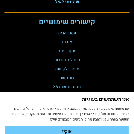
שהזנתי לעיל
קישורים שימושיים
עמוד הבית
אודות
סניף רעננה
טיפולים ושירות
מועדון לקוחות
צור קשר
תקנת נגישות 35
הצהרת נגישות
אנו משתמשים בעוגיות
מדיניות פרטיות
אנו משתמשים בעוגיות ובטכנולוגיות מעקב אחרות כדי לשפר את חווית הגלישה שלך
תקנון ותנאי שימוש
באתר האינטרנט שלנו, כדי להציג לך תוכן מותאם אישית ומודעות ממוקדות, לנתח את
התנועה באתר שלנו ולהבין מהיכן מגיעים המבקרים שלנו.
אוקיי
Developed by Ron Zilca