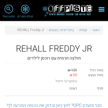
close
search
קטלוג מוצרים
חפש באתר
Fashion 2018
ראשי
קטלוג
ביגוד תרמי, כובעים
REHALL Freddy Jr
מי אנחנו
ציוד סנובורד
REHALL
FREDDY JR
ציוד סקי
חולצה תרמית עם רוכסן לילדים
סניף רעננה
מחיר רגיל
129 ₪
מאמרים
מחיר מבצע
50 ₪
בתוקף עד חיסול
טיפולים ושירות
סניף
רעננה
מועדון לקוחות
TeamOPC
חבר מועדון OPC? לחץ כאן ובדוק את ההנחה המגיעה לך!