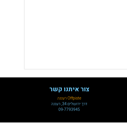
צור איתנו קשר
Offpiste רעננה
דרך ירושלים 34, רעננה
09-7793945