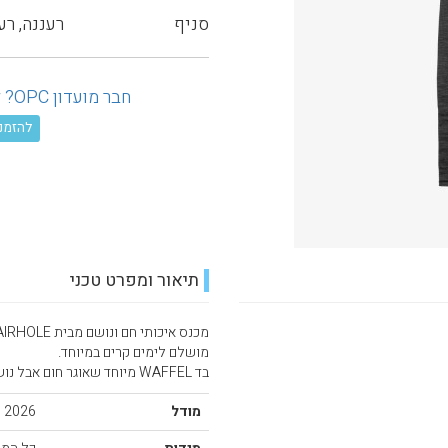
סניף
רעננה, רע
חבר מועדון OPC? לחץ כאן ובדוק את ההנחה המגיעה לך!
להזמנה טל
תיאור ומפרט טכני
מכנס איכותי חם ונושם מבית AIRHOLE
מושלם לימים קרים במיוחד.
בד WAFFEL מיוחד שאוגר חום אבל נושם מעולה.
מודל
2026