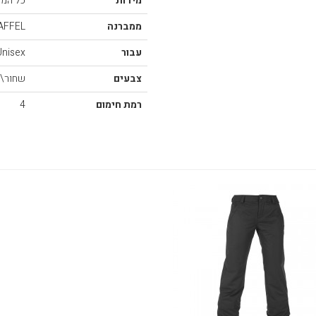
מידות
כל המי
ממברנה
AFFEL
עבור
Unisex
צבעים
שחור\א
רמת חימום
4