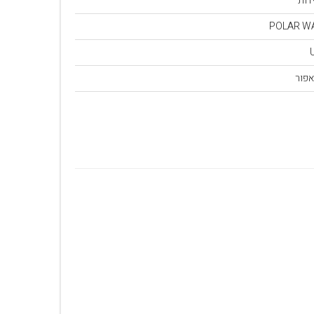
דות
POLAR W
פור