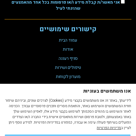
אני מאשר/ת קבלת מידע ו/או פרסומות בכל אחד מהאמצעים
שהזנתי לעיל
קישורים שימושיים
עמוד הבית
אודות
סניף רעננה
טיפולים ושירות
מועדון לקוחות
צור קשר
אנו משתמשים בעוגיות
תקנת נגישות 35
לידיעתך, באתר זה אנו משתמשים בקבצי מידע (Cookies) לצרכים שונים, וביניהם שיפור
הצהרת נגישות
חווית המשתמשים והשימוש באתר, והתאמת מסרים ותכנים פרסומיים עבורך. הכניסה
לאתר והשימוש בו מהווים הסכמתך לשימוש בקבצי מידע אלו, לאפיון השימוש שלך
מדיניות פרטיות
באתר באמצעותם, ולטובת פרסום ושירות מותאמים אישית בידי החברה ו/או הצדדים
תקנון ותנאי שימוש
הפועלים בשיתוף פעולה עימה או עבורה, כמפורט במדיניות הפרטיות. למידע נוסף ניתן
לעיין ב
מדיניות הפרטיות