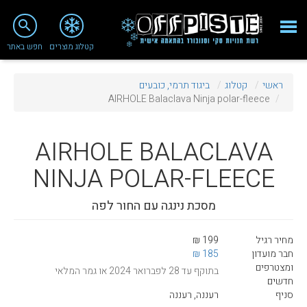
close
search
קטלוג מוצרים
חפש באתר
Fashion 2018
ראשי
קטלוג
ביגוד תרמי, כובעים
מי אנחנו
AIRHOLE Balaclava Ninja polar-fleece
ציוד סנובורד
AIRHOLE
BALACLAVA
ציוד סקי
NINJA POLAR-FLEECE
סניף רעננה
מסכת נינגה עם החור לפה
מאמרים
טיפולים ושירות
מחיר רגיל
199 ₪
חבר מועדון
185 ₪
מועדון לקוחות
ומצטרפים
בתוקף עד 28 לפברואר 2024 או גמר המלאי
חדשים
TeamOPC
סניף
רעננה, רעננה