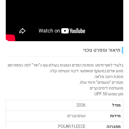
תיאור ומפרט טכני
בלעדי לאוף פיסט -מסכות הפנים הטובות בעולם עם ה"חור" לפה המפורסם.
מונע אדים במשקף ומאפשר דיבור ונשימה קלה.
מסכת נינגה מלאה
חומרים "נושמים" ודוחי שלג.
מושלמת לימים קרים
מגן שמש 50 UPF
מודל
2026
מידות
נשים-גברים
ממברנה
POLAR FLEECE