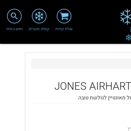
search
עגלת קניות
קטלוג מוצרים
חפש באתר
JONES
AIRHART
ל מאונטיין לגולשת טובה
ץ