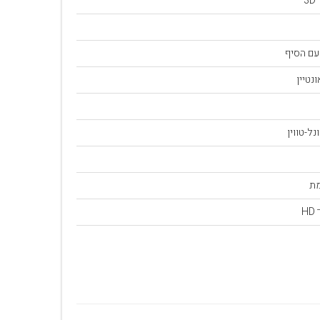
3
עם הסיף
נטיין
ל-טווין
ת
H