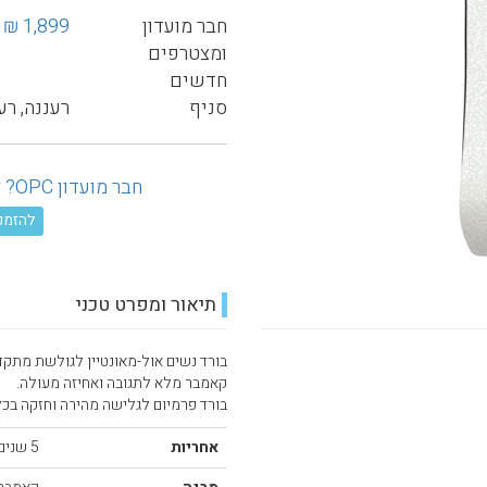
חבר מועדון
1,899 ₪
ומצטרפים
חדשים
סניף
רעננה, רע
חבר מועדון OPC? לחץ כאן ובדוק את ההנחה המגיעה לך!
להזמנה טל
תיאור ומפרט טכני
בורד נשים אול-מאונטיין לגולשת מתקד
קאמבר מלא לתגובה ואחיזה מעולה.
בורד פרמיום לגלישה מהירה וחזקה בכל
אחריות
5 שנים