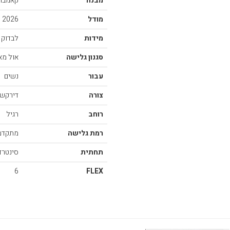
מבנה
קאמבר D
מודל
2026
מידות
לבדוק 
סגנון גלישה
אול מאו
עבור
נשים
צורה
דירקשונ
רוחב
רגיל
רמת גלישה
מתקדמ
תחתית
סינטרד D
6
FLEX