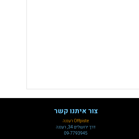
צור איתנו קשר
Offpiste רעננה
דרך ירושלים 34, רעננה
09-7793945