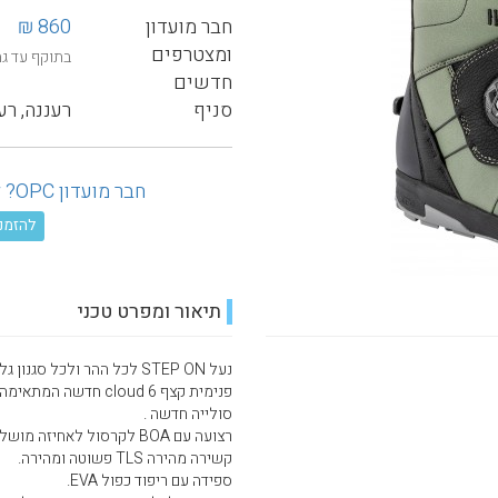
חבר מועדון
860 ₪
ומצטרפים
בתוקף עד ג
חדשים
סניף
רעננה, רע
חבר מועדון OPC? לחץ כאן ובדוק את ההנחה המגיעה לך!
להזמנה טל
תיאור ומפרט טכני
נעל STEP ON לכל ההר ולכל סגנון גלישה.
פנימית קצף cloud 6 חדשה המתאימה את עצמה לכף הרגל שלך בחום.
סולייה חדשה .
רצועה עם BOA לקרסול לאחיזה מושלמת.
קשירה מהירה TLS פשוטה ומהירה.
ספידה עם ריפוד כפול EVA.