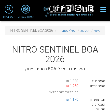
close
search
קטלוג מוצרים
חפש באתר
Fashion 2018
ראשי
קטלוג
נעלי סנובורד
NITRO SENTINEL BOA 2026
מי אנחנו
ציוד סנובורד
NITRO
SENTINEL BOA
ציוד סקי
2026
סניף רעננה
נעל ניטרו דאבל-BOA במחיר פינוק
מאמרים
מחיר רגיל
1,330 ₪
טיפולים ושירות
מחיר מבצע
1,250 ₪
בתוקף עד גמר המלאי
מועדון לקוחות
חבר מועדון
1,170 ₪
TeamOPC
ומצטרפים
חדשים