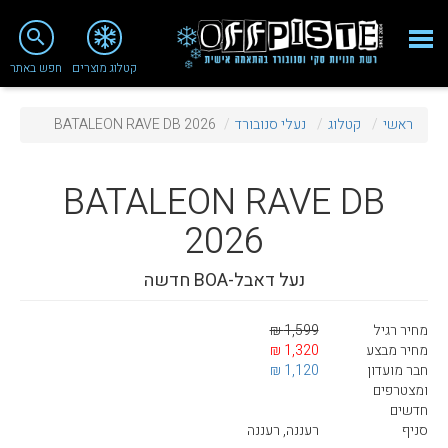
close
search
קטלוג מוצרים
חפש באתר
Fashion 2018
ראשי
קטלוג
נעלי סנובורד
BATALEON RAVE DB 2026
מי אנחנו
ציוד סנובורד
BATALEON
RAVE DB
ציוד סקי
2026
סניף רעננה
נעל דאבל-BOA חדשה
מאמרים
מחיר רגיל
1,599 ₪
טיפולים ושירות
מחיר מבצע
1,320 ₪
חבר מועדון
1,120 ₪
מועדון לקוחות
ומצטרפים
חדשים
TeamOPC
סניף
רעננה, רעננה