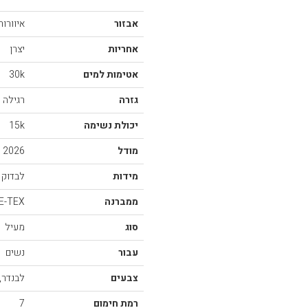
אבזור
איוורור
אחריות
יצרן
אטימות למים
30k
גזרה
רגילה
יכולת נשימה
15k
מודל
2026
מידות
לבדוק 
ממברנה
E-TEX
סוג
מעיל
עבור
נשים
צבעים
לבנדר,
רמת חימום
7