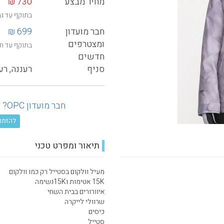
מחיר מבצע
730 ₪
בתוקף עד ג
חבר מועדון
699 ₪
ומצטרפים
בתוקף עד ח
חדשים
סניף
רעננה, רע
חבר מועדון OPC? לחץ כאן ובדוק את ההנחה המגיעה לך!
להזמנה טל
תיאור ומפרט טכני
מעיל וולקום בסטייל רק כמו וולקום
15K אטימות ו15Kנשימה
איוורורים בבית השחי
שרוולי לייקרה
כיסים
סטייל