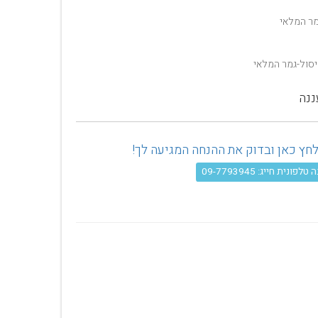
מר המלאי
יסול-גמר המלאי
ננה
פונית חייג: 09-7793945