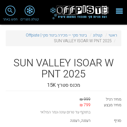
close
search
קטלוג מוצרים
חפש באתר
Fashion 2018
ראשי
קטלוג
ביגוד סקי — מכירה ביגוד סקי | Offpiste
מי אנחנו
SUN VALLEY ISOAR W PNT 2025
ציוד סנובורד
SUN VALLEY
ISOAR W
ציוד סקי
PNT 2025
סניף רעננה
מכנס סטרץ 15K
מאמרים
טיפולים ושירות
מחיר רגיל
999 ₪
מחיר מבצע
799 ₪
מועדון לקוחות
בתוקף עד טרום עונה-גמר המלאי
TeamOPC
סניף
רעננה, רעננה