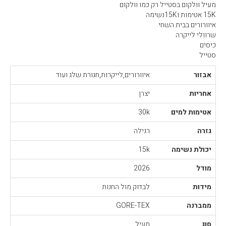
מעיל וולקום בסטייל רק כמו וולקום
15K אטימות ו15Kנשימה
איוורורים בבית השחי
שרוולי לייקרה
כיסים
סטייל
אבזור
איוורורים,לייקרות,חגורת שלג ועוד
אחריות
יצרן
אטימות למים
30k
גזרה
רגילה
יכולת נשימה
15k
מודל
2026
מידות
לבדוק מול החנות
ממברנה
GORE-TEX
סוג
מעיל