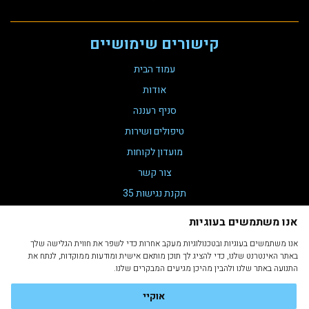
קישורים שימושיים
עמוד הבית
אודות
סניף רעננה
טיפולים ושירות
מועדון לקוחות
צור קשר
תקנת נגישות 35
הצהרת נגישות
אנו משתמשים בעוגיות
מדיניות פרטיות
אנו משתמשים בעוגיות ובטכנולוגיות מעקב אחרות כדי לשפר את חווית הגלישה שלך
תקנון ותנאי שימוש
באתר האינטרנט שלנו, כדי להציג לך תוכן מותאם אישית ומודעות ממוקדות, לנתח את
התנועה באתר שלנו ולהבין מהיכן מגיעים המבקרים שלנו.
אוקיי
Developed by Ron Zilca