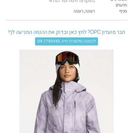
בתוקף עד חיסול-גמר המלאי
עגלת קניות
חדשים
סניף
רעננה, רעננה
חבר מועדון OPC? לחץ כאן ובדוק את ההנחה המגיעה לך!
להזמנה טלפונית חייג: 09-7793945