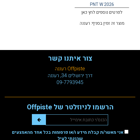
PNT W 2026
לפרטים נוספים לחץ כאן
מוצר זה זמין בסניף: רעננה
צור איתנו קשר
Offpiste רעננה
דרך ירושלים 34, רעננה
09-7793945
הרשמו לניוזלטר של Offpiste
אני מאשר/ת קבלת מידע ו/או פרסומות בכל אחד מהאמצעים
שהזנתי לעיל