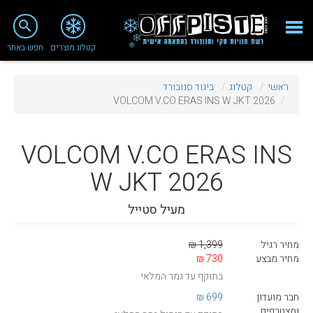
close
search
קטלוג מוצרים
חפש באתר
Fashion 2018
ראשי
קטלוג
ביגוד סנובורד
מי אנחנו
VOLCOM V.CO ERAS INS W JKT 2026
ציוד סנובורד
VOLCOM
V.CO ERAS INS
ציוד סקי
W JKT 2026
סניף רעננה
מעיל סטייל
מאמרים
טיפולים ושירות
מחיר רגיל
1,399 ₪
מחיר מבצע
730 ₪
מועדון לקוחות
בתוקף עד גמר המלאי
TeamOPC
חבר מועדון
699 ₪
ומצטרפים