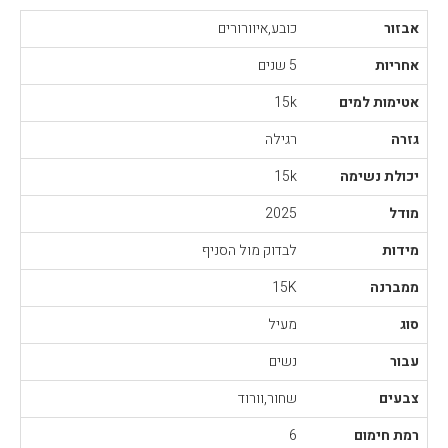
אבזור
כובע,איוורורים
אחריות
5 שנים
אטימות למים
15k
גזרה
רגילה
יכולת נשימה
15k
מודל
2025
מידות
לבדוק מול הסניף
ממברנה
15K
סוג
מעיל
עבור
נשים
צבעים
שחור,וורוד
רמת חימום
6