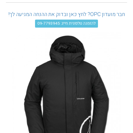
עגלת קניות
חבר מועדון OPC? לחץ כאן ובדוק את ההנחה המגיעה לך!
להזמנה טלפונית חייג: 09-7793945