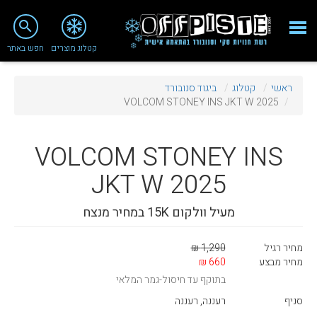
close
search
קטלוג מוצרים
חפש באתר
Fashion 2018
ראשי
קטלוג
ביגוד סנובורד
מי אנחנו
VOLCOM STONEY INS JKT W 2025
ציוד סנובורד
VOLCOM
STONEY INS
ציוד סקי
JKT W 2025
סניף רעננה
מעיל וולקום 15K במחיר מנצח
מאמרים
טיפולים ושירות
מחיר רגיל
1,290 ₪
מחיר מבצע
660 ₪
מועדון לקוחות
בתוקף עד חיסול-גמר המלאי
TeamOPC
סניף
רעננה, רעננה