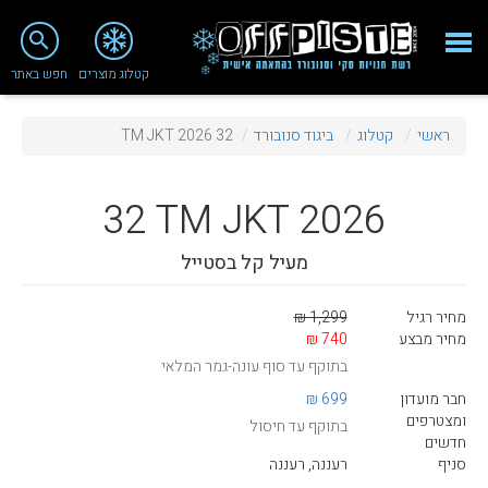
close
search
קטלוג מוצרים
חפש באתר
Fashion 2018
ראשי
קטלוג
ביגוד סנובורד
32 TM JKT 2026
מי אנחנו
ציוד סנובורד
32
TM JKT 2026
ציוד סקי
מעיל קל בסטייל
סניף רעננה
מחיר רגיל
1,299 ₪
מאמרים
מחיר מבצע
740 ₪
בתוקף עד סוף עונה-גמר המלאי
טיפולים ושירות
חבר מועדון
699 ₪
מועדון לקוחות
ומצטרפים
בתוקף עד חיסול
חדשים
TeamOPC
סניף
רעננה, רעננה