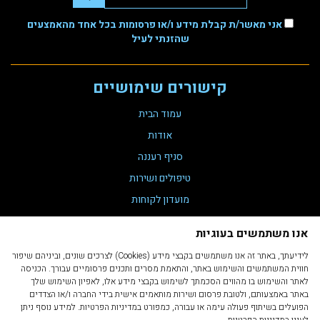
אני מאשר/ת קבלת מידע ו/או פרסומות בכל אחד מהאמצעים
שהזנתי לעיל
קישורים שימושיים
עמוד הבית
אודות
סניף רעננה
טיפולים ושירות
מועדון לקוחות
צור קשר
אנו משתמשים בעוגיות
תקנת נגישות 35
לידיעתך, באתר זה אנו משתמשים בקבצי מידע (Cookies) לצרכים שונים, וביניהם שיפור
הצהרת נגישות
חווית המשתמשים והשימוש באתר, והתאמת מסרים ותכנים פרסומיים עבורך. הכניסה
לאתר והשימוש בו מהווים הסכמתך לשימוש בקבצי מידע אלו, לאפיון השימוש שלך
מדיניות פרטיות
באתר באמצעותם, ולטובת פרסום ושירות מותאמים אישית בידי החברה ו/או הצדדים
תקנון ותנאי שימוש
הפועלים בשיתוף פעולה עימה או עבורה, כמפורט במדיניות הפרטיות. למידע נוסף ניתן