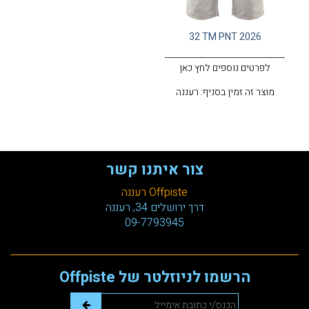
32 TM PNT 2026
לפרטים נוספים לחץ כאן
מוצר זה זמין בסניף: רעננה
צור איתנו קשר
Offpiste רעננה
דרך ירושלים 34, רעננה
09-7793945
הרשמו לניוזלטר של Offpiste