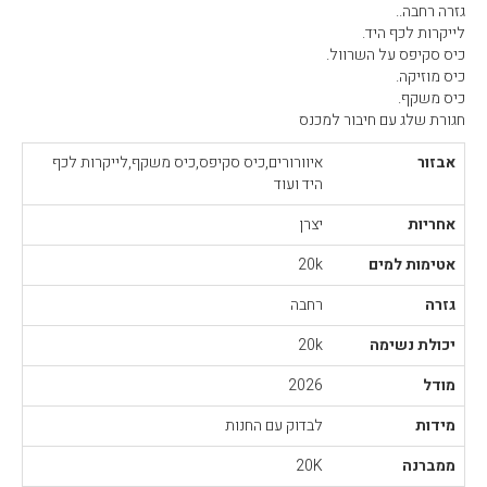
גזרה רחבה..
לייקרות לכף היד.
כיס סקיפס על השרוול.
כיס מוזיקה.
כיס משקף.
חגורת שלג עם חיבור למכנס
אבזור
איוורורים,כיס סקיפס,כיס משקף,לייקרות לכף
היד ועוד
אחריות
יצרן
אטימות למים
20k
גזרה
רחבה
יכולת נשימה
20k
מודל
2026
מידות
לבדוק עם החנות
ממברנה
20K