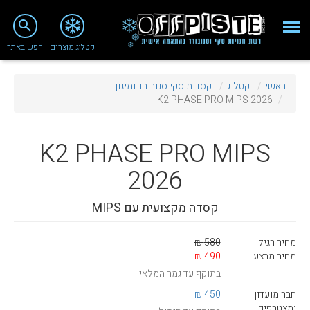
close
search
קטלוג מוצרים
חפש באתר
Fashion 2018
ראשי
קטלוג
קסדות סקי סנובורד ומיגון
מי אנחנו
K2 PHASE PRO MIPS 2026
ציוד סנובורד
K2
PHASE PRO MIPS
ציוד סקי
2026
סניף רעננה
קסדה מקצועית עם MIPS
מאמרים
טיפולים ושירות
מחיר רגיל
580 ₪
מחיר מבצע
490 ₪
מועדון לקוחות
בתוקף עד גמר המלאי
TeamOPC
חבר מועדון
450 ₪
ומצטרפים