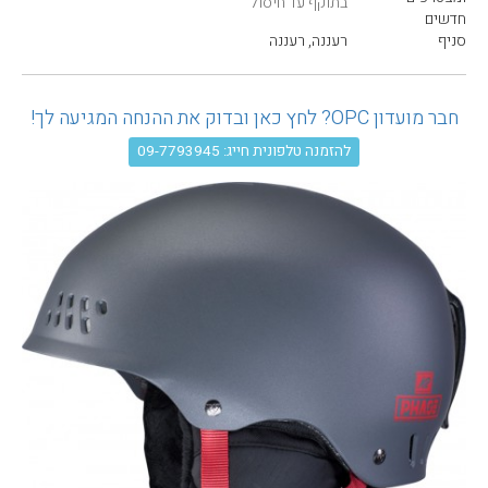
בתוקף עד חיסול
עגלת קניות
חדשים
סניף
רעננה, רעננה
חבר מועדון OPC? לחץ כאן ובדוק את ההנחה המגיעה לך!
להזמנה טלפונית חייג: 09-7793945