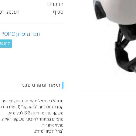
חדשים
סניף
רעננה, רע
חבר מועדון OPC? לחץ כאן ובדוק את ההנחה המגיעה לך!
להזמנה טל
תיאור ומפרט טכני
חדשV בישראל מהמותג הענק מצרפת CRAIN בלעדית באוף פיסט.
קסדה משובחת "בהזרקה" (in-mold) קלה במיוחד.
משקף פנורמי דרגה 3 S לכל מזא.
מתאים במיוחד לחובשי משקפי ראייה.
פתחי איוורור.
"ברז" לכיוון מידה.