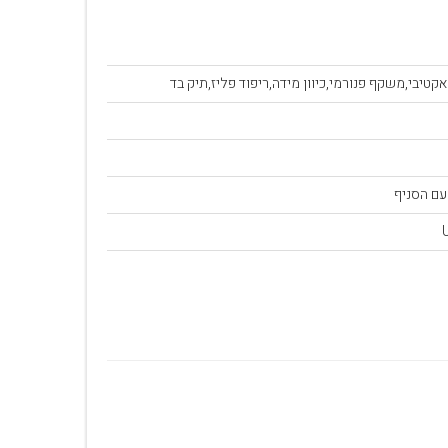
אקטיבי,משקף פנורמי,כיוון מידה,ריפוד פליז,תיק בד
עם הסניף