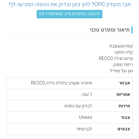
חבר מועדון OPC? לחץ כאן ובדוק את ההנחה המגיעה לך!
עגלת קניות
להזמנה טלפונית חייג: 09-7793945
תיאור ומפרט טכני
קסדהמעוצבת
קלה וחזקה
גביש הצלה RECCO
ריפוד מפנק.
טון של סטייל.
אבזור
איוורור אקטיבי,גלגלת מידה,RECCO
אחריות
1 שנה
מידות
לבדוק עם החנות
עבור
Unisex
צבעים
לבן-שחור