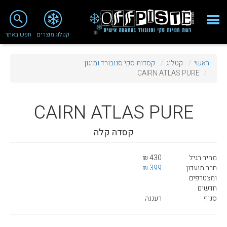
close
search
קטלוג מוצרים
חפש באתר
Fashion 2018
ראשי
קטלוג
קסדות סקי סנובורד ומיגון
מי אנחנו
CAIRN ATLAS PURE
ציוד סנובורד
CAIRN
ATLAS PURE
ציוד סקי
קסדה קלה
סניף רעננה
מאמרים
מחיר רגיל
430 ₪
חבר מועדון
399 ₪
טיפולים ושירות
ומצטרפים
חדשים
מועדון לקוחות
סניף
רעננה
TeamOPC