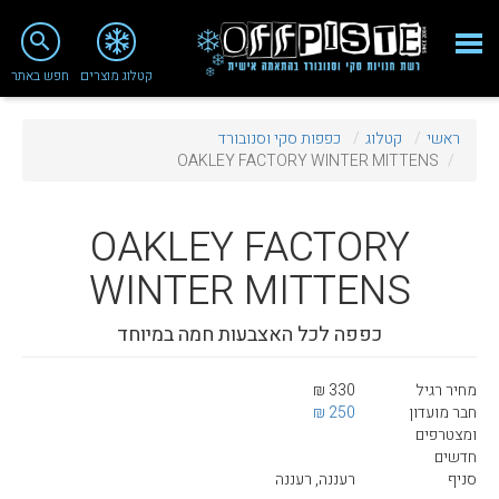
close
search
קטלוג מוצרים
חפש באתר
Fashion 2018
ראשי
קטלוג
כפפות סקי וסנובורד
מי אנחנו
OAKLEY FACTORY WINTER MITTENS
ציוד סנובורד
OAKLEY
FACTORY
ציוד סקי
WINTER MITTENS
סניף רעננה
כפפה לכל האצבעות חמה במיוחד
מאמרים
טיפולים ושירות
מחיר רגיל
330 ₪
חבר מועדון
250 ₪
מועדון לקוחות
ומצטרפים
חדשים
TeamOPC
סניף
רעננה, רעננה