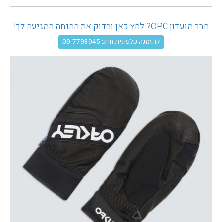
עגלת קניות
חבר מועדון OPC? לחץ כאן ובדוק את ההנחה המגיעה לך!
להזמנה טלפונית חייג: 09-7793945