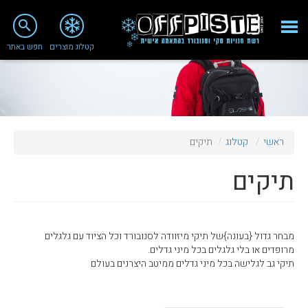
close
search
קטלוג מוצרים
חפש באתר
Fashion 2018
מי אנחנו
ציוד סנובורד
ראשי
קטלוג
תיקים
ציוד סקי
תיקים
סניף רעננה
מאמרים
טיפולים ושירות
מבחר גדול {בעונה}של תיקי מיזוודה לסנובורד וכל הציוד עם גלגלים
מרופדים או בלי גלגלים בכל מיני גדלים.
מועדון לקוחות
תיקי גב לגלישה בכל מיני גדלים ממיטב היצרנים בעולם
TeamOPC