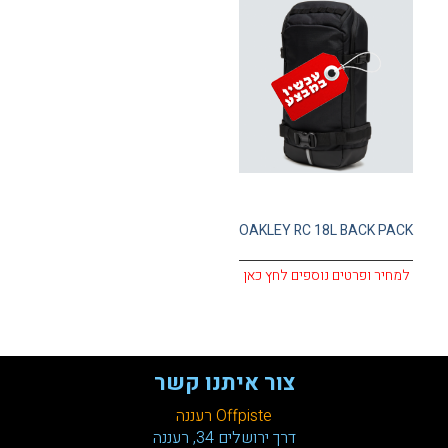
עגלת קניות
OAKLEY RC 18L BACK PACK
למחיר ופרטים נוספים לחץ כאן
צור איתנו קשר
Offpiste רעננה
דרך ירושלים 34, רעננה