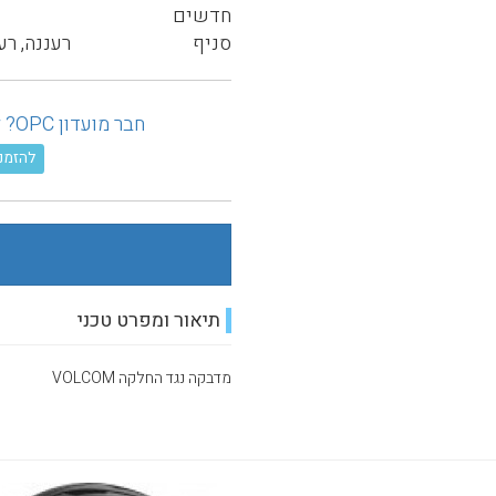
חדשים
סניף
רעננה, רע
חבר מועדון OPC? לחץ כאן ובדוק את ההנחה המגיעה לך!
להזמנה טל
תיאור ומפרט טכני
מדבקה נגד החלקה VOLCOM